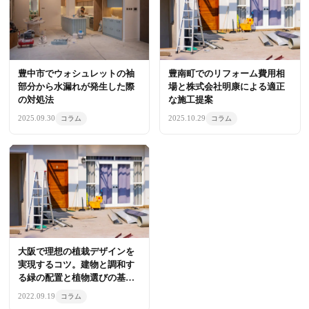
豊中市でウォシュレットの袖
豊南町でのリフォーム費用相
部分から水漏れが発生した際
場と株式会社明康による適正
の対処法
な施工提案
2025.09.30
2025.10.29
コラム
コラム
大阪で理想の植栽デザインを
実現するコツ。建物と調和す
る緑の配置と植物選びの基礎
知識
2022.09.19
コラム