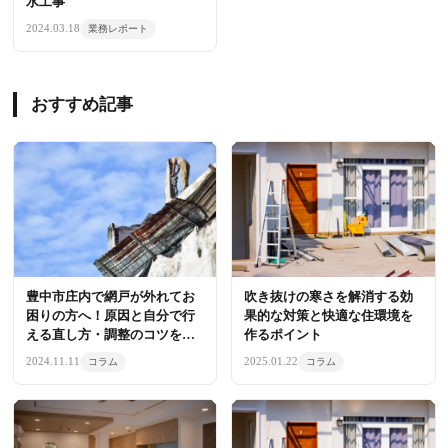
水工事
2024.03.18
業務レポート
おすすめ記事
豊中市庄内で網戸が外れてお
吹き抜けの寒さを解消する効
困りの方へ！原因と自分で行
果的な対策と快適な住環境を
える直し方・調整のコツをプ
作るポイント
ロが解説
2024.11.11
2025.01.22
コラム
コラム