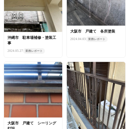
大阪市 戸建て 各所塗装
沖縄市 駐車場補修・塗装工
2024.04.03
業務レポート
事
2024.05.27
業務レポート
大阪市 戸建て シーリング
打設