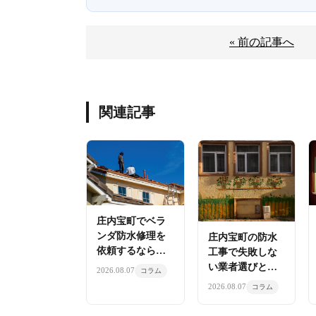
« 前の記事へ
関連記事
庄内宝町でベラ
ンダ防水修理を
庄内宝町の防水
依頼するなら株
工事で失敗しな
式会社明康へ
い業者選びと株
2026.08.07
コラム
式会社明康の施
2026.08.07
コラム
工品質