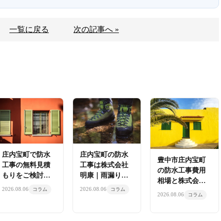
一覧に戻る
次の記事へ »
庄内宝町で防水
庄内宝町の防水
豊中市庄内宝町
工事の無料見積
工事は株式会社
の防水工事費用
もりをご検討の
明康｜雨漏り修
相場と株式会社
方へ株式会社明
理から外壁改修
2026.08.06
2026.08.06
コラム
コラム
明康の施工品質
2026.08.06
コラム
康が提案
まで対応