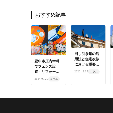
おすすめ記事
回し引き鋸の活
用法と住宅改修
豊中市庄内幸町
における重要性
でフェンス設
を株式会社明康
置・リフォーム
2022.12.05
コラム
が解説
をご検討中の方
2024.07.20
コラム
へ｜株式会社明
康が教える選び
方と施工事例