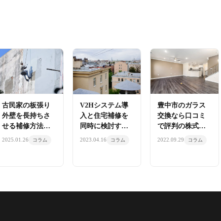
古民家の板張り
V2Hシステム導
豊中市のガラス
外壁を長持ちさ
入と住宅補修を
交換なら口コミ
せる補修方法と
同時に検討すべ
で評判の株式会
株式会社明康の
き理由
社明康へお任せ
2025.01.26
2023.04.16
2022.09.29
コラム
コラム
コラム
施工
ください