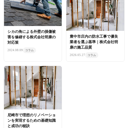
シカの角による外壁の損傷被
豊中市庄内の防水工事で優良
害を修繕する株式会社明康の
業者を選ぶ基準｜株式会社明
対応策
康の施工品質
2024.08.09
コラム
2026.05.27
コラム
尼崎市で理想のリノベーショ
ンを実現するための基礎知識
と成功の秘訣