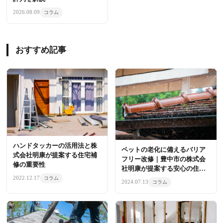
2026.08.09
コラム
おすすめ記事
ハンドタッカーの活用法と株
ペットの老化に備えるバリア
式会社明康が提案する住宅補
フリー改修｜豊中市の株式会
修の重要性
社明康が提案する安心の住ま
い
2022.12.17
コラム
2024.07.13
コラム