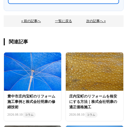
« 前の記事へ
一覧に戻る
次の記事へ »
関連記事
豊中市庄内宝町のリフォーム
庄内宝町のリフォームを格安
施工事例と株式会社明康の修
にする方法｜株式会社明康の
繕技術
適正価格施工
2026.08.10
2026.08.10
コラム
コラム