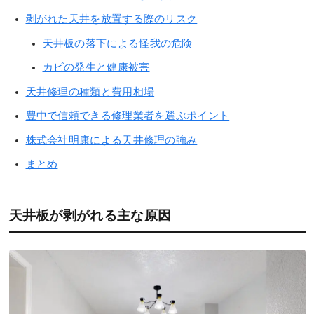
剥がれた天井を放置する際のリスク
天井板の落下による怪我の危険
カビの発生と健康被害
天井修理の種類と費用相場
豊中で信頼できる修理業者を選ぶポイント
株式会社明康による天井修理の強み
まとめ
天井板が剥がれる主な原因