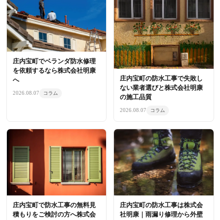
庄内宝町でベランダ防水修理
を依頼するなら株式会社明康
庄内宝町の防水工事で失敗し
へ
ない業者選びと株式会社明康
2026.08.07
コラム
の施工品質
2026.08.07
コラム
庄内宝町で防水工事の無料見
庄内宝町の防水工事は株式会
積もりをご検討の方へ株式会
社明康｜雨漏り修理から外壁