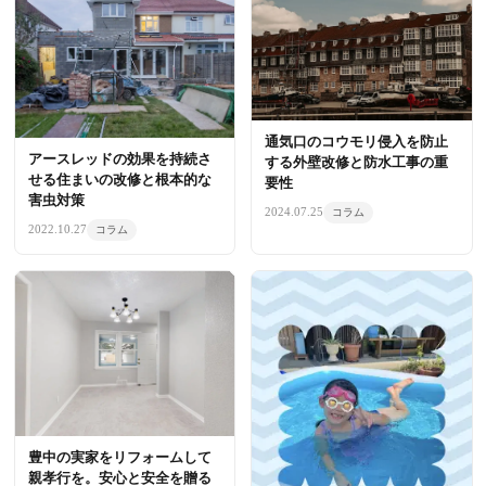
通気口のコウモリ侵入を防止
アースレッドの効果を持続さ
する外壁改修と防水工事の重
せる住まいの改修と根本的な
要性
害虫対策
2024.07.25
コラム
2022.10.27
コラム
豊中の実家をリフォームして
親孝行を。安心と安全を贈る