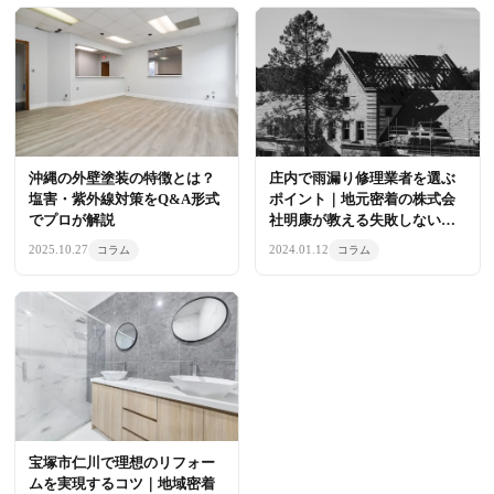
沖縄の外壁塗装の特徴とは？
庄内で雨漏り修理業者を選ぶ
塩害・紫外線対策をQ&A形式
ポイント｜地元密着の株式会
でプロが解説
社明康が教える失敗しない対
策
2025.10.27
2024.01.12
コラム
コラム
宝塚市仁川で理想のリフォー
ムを実現するコツ｜地域密着