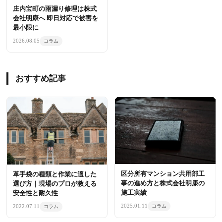
庄内宝町の雨漏り修理は株式
会社明康へ 即日対応で被害を
最小限に
2026.08.05
コラム
おすすめ記事
区分所有マンション共用部工
革手袋の種類と作業に適した
事の進め方と株式会社明康の
選び方｜現場のプロが教える
施工実績
安全性と耐久性
2025.01.11
2022.07.11
コラム
コラム