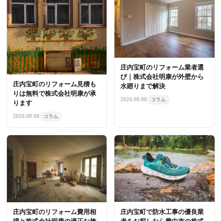
庄内宝町のリフォーム業者選
び｜株式会社明康が外壁から
庄内宝町のリフォーム見積も
水廻りまで解決
りは無料で株式会社明康が承
2026.08.08
コラム
ります
2026.08.09
コラム
庄内宝町のリフォーム費用相
庄内宝町で防水工事の優良業