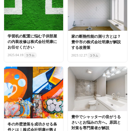
学習机の配置に悩む子供部屋
家の断熱性能の測り方とは？
の内装改修は株式会社明康に
豊中市の株式会社明康が解説
お任せください
する改善策
2025.04.19
2023.12.27
コラム
コラム
豊中でシャッターの音がうる
さいとお悩みの方へ。原因と
冬の外壁塗装を成功させる条
対策を専門業者が解説
件とは｜株式会社明康が教え