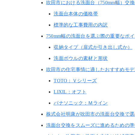
吹田市における洗面台（750mm幅）交
洗面台本体の価格帯
標準的な工事費用の内訳
750mm幅の洗面台を選ぶ際の重要なポ
収納タイプ（扉式か引き出し式か）
洗面ボウルの素材と形状
吹田市の住宅事情に適したおすすめモデ
TOTO：Ｖシリーズ
LIXIL：オフト
パナソニック：Ｍライン
株式会社明康が吹田市の洗面台交換で選
洗面台交換をスムーズに進めるための準