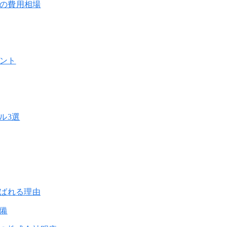
換の費用相場
イント
ル3選
ばれる理由
備