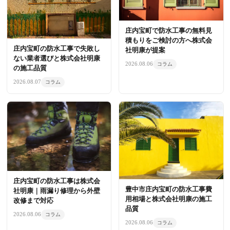
庄内宝町で防水工事の無料見
積もりをご検討の方へ株式会
庄内宝町の防水工事で失敗し
社明康が提案
ない業者選びと株式会社明康
2026.08.06
コラム
の施工品質
2026.08.07
コラム
庄内宝町の防水工事は株式会
豊中市庄内宝町の防水工事費
社明康｜雨漏り修理から外壁
用相場と株式会社明康の施工
改修まで対応
品質
2026.08.06
コラム
2026.08.06
コラム