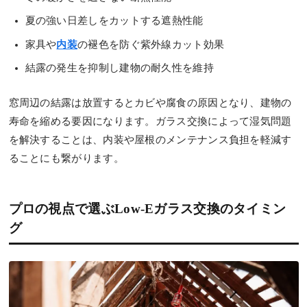
夏の強い日差しをカットする遮熱性能
家具や
内装
の褪色を防ぐ紫外線カット効果
結露の発生を抑制し建物の耐久性を維持
窓周辺の結露は放置するとカビや腐食の原因となり、建物の
寿命を縮める要因になります。ガラス交換によって湿気問題
を解決することは、内装や屋根のメンテナンス負担を軽減す
ることにも繋がります。
プロの視点で選ぶLow-Eガラス交換のタイミン
グ