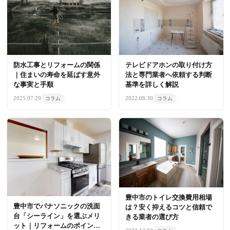
テレビドアホンの取り付け方
防水工事とリフォームの関係
法と専門業者へ依頼する判断
｜住まいの寿命を延ばす意外
基準を詳しく解説
な事実と手順
2022.08.30
2025.07.29
コラム
コラム
豊中市のトイレ交換費用相場
豊中市でパナソニックの洗面
は？安く抑えるコツと信頼で
台「シーライン」を選ぶメリ
きる業者の選び方
ット｜リフォームのポイント