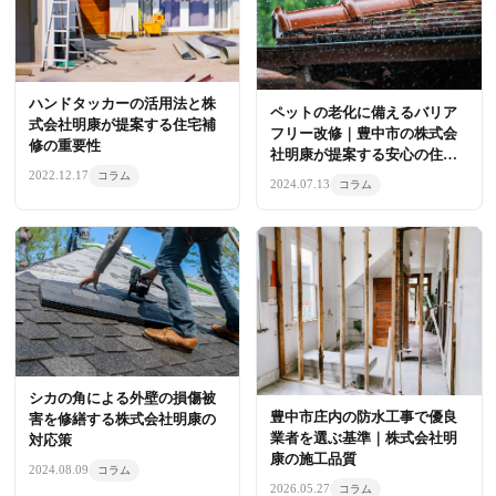
ハンドタッカーの活用法と株
ペットの老化に備えるバリア
式会社明康が提案する住宅補
フリー改修｜豊中市の株式会
修の重要性
社明康が提案する安心の住ま
い
2022.12.17
コラム
2024.07.13
コラム
シカの角による外壁の損傷被
豊中市庄内の防水工事で優良
害を修繕する株式会社明康の
業者を選ぶ基準｜株式会社明
対応策
康の施工品質
2024.08.09
コラム
2026.05.27
コラム