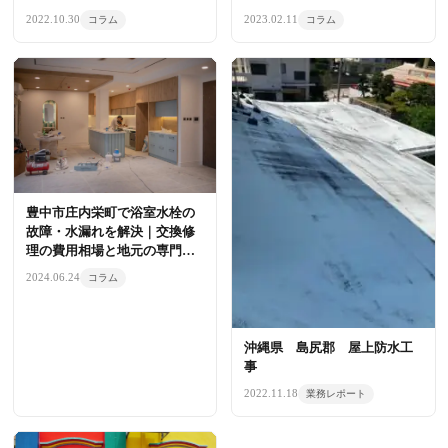
ロが解説
2022.10.30
2023.02.11
コラム
コラム
豊中市庄内栄町で浴室水栓の
故障・水漏れを解決｜交換修
理の費用相場と地元の専門業
者
2024.06.24
コラム
沖縄県 島尻郡 屋上防水工
事
2022.11.18
業務レポート