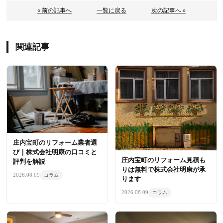
« 前の記事へ
一覧に戻る
次の記事へ »
関連記事
庄内宝町のリフォーム業者選
び｜株式会社明康の口コミと
庄内宝町のリフォーム見積も
評判を解説
りは無料で株式会社明康が承
2026.08.09
コラム
ります
2026.08.09
コラム