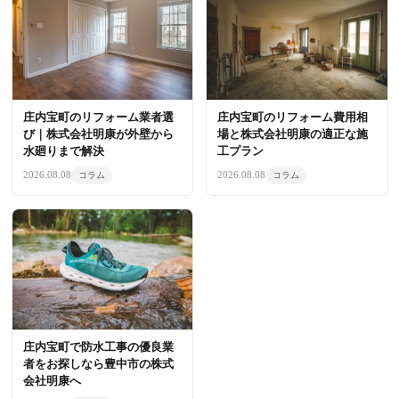
庄内宝町のリフォーム業者選
庄内宝町のリフォーム費用相
び｜株式会社明康が外壁から
場と株式会社明康の適正な施
水廻りまで解決
工プラン
2026.08.08
2026.08.08
コラム
コラム
庄内宝町で防水工事の優良業
者をお探しなら豊中市の株式
会社明康へ