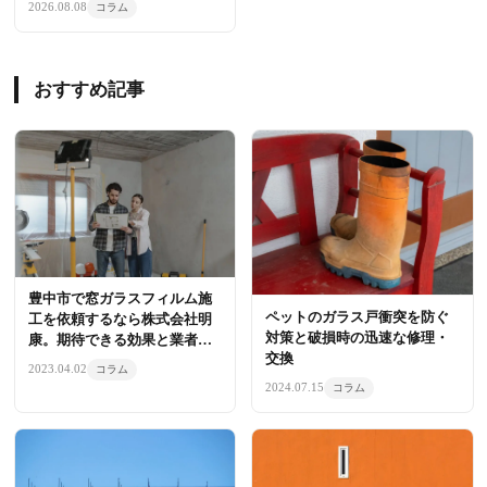
2026.08.08
コラム
おすすめ記事
豊中市で窓ガラスフィルム施
ペットのガラス戸衝突を防ぐ
工を依頼するなら株式会社明
対策と破損時の迅速な修理・
康。期待できる効果と業者の
交換
選び方
2023.04.02
コラム
2024.07.15
コラム