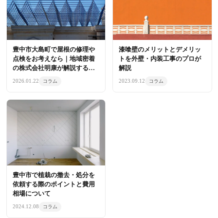
漆喰壁のメリットとデメリッ
豊中市大島町で屋根の修理や
トを外壁・内装工事のプロが
点検をお考えなら｜地域密着
解説
の株式会社明康が解説する住
まいの守り方
2023.09.12
2026.01.22
コラム
コラム
豊中市で植栽の撤去・処分を
依頼する際のポイントと費用
相場について
2024.12.08
コラム