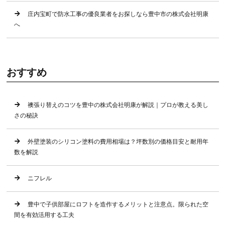
庄内宝町で防水工事の優良業者をお探しなら豊中市の株式会社明康
へ
おすすめ
襖張り替えのコツを豊中の株式会社明康が解説｜プロが教える美し
さの秘訣
外壁塗装のシリコン塗料の費用相場は？坪数別の価格目安と耐用年
数を解説
ニフレル
豊中で子供部屋にロフトを造作するメリットと注意点。限られた空
間を有効活用する工夫