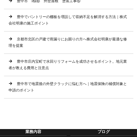
豊中市 I様邸 外壁屋根 塗装工事⑥
豊中でパントリーの棚板を増設して収納不足を解消する方法｜株式
会社明康の施工ポイント
京都市北区の戸建で雨漏りにお困りの方へ株式会社明康が最適な修
理を提案
豊中市庄内宝町で水回りリフォームを成功させるポイント。地元業
者が教える費用と注意点
豊中市で地震後の外壁クラックに悩む方へ｜地震保険の補償対象と
申請のポイント
業務内容
ブログ