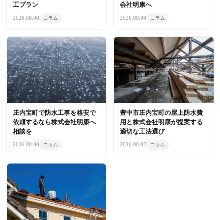
工プラン
会社明康へ
2026.08.08
2026.08.08
コラム
コラム
庄内宝町で防水工事を格安で
豊中市庄内宝町の屋上防水費
依頼するなら株式会社明康へ
用と株式会社明康が提案する
相談を
適切な工法選び
2026.08.08
2026.08.07
コラム
コラム