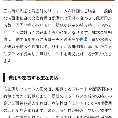
庄内南町周辺で洗面所のリフォームを計画する場合、一般的
な洗面化粧台の交換費用は設備代と工賃を合わせて数万円か
ら数十万円と幅があります。壁紙や床材の張り替えを含める
と、さらに数万円の追加予算が必要となります。株式会社明
康は、豊中市を拠点に近畿一円と沖縄県で
内装
工事や水廻り
の修繕を幅広く提供しております。現地調査に基づいた最適
なプランを提案し、無駄なコストを抑えた施工を実現いたし
ます。
費用を左右する主な要因
洗面所リフォームの価格は、選択するグレードや配管移動の
有無で大きく変動します。最新のタッチレス水栓や収納力の
高い三面鏡を導入すれば、利便性は向上するものの初期費用
の上昇が見込まれます。また、築年数が経過している物件で
は床下の腐食が見つかるケースもあり、追加の補修費用が発