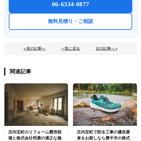
06-6334-0877
無料見積り・ご相談
« 前の記事へ
一覧に戻る
次の記事へ »
関連記事
庄内宝町のリフォーム費用相
庄内宝町で防水工事の優良業
場と株式会社明康の適正な施
者をお探しなら豊中市の株式