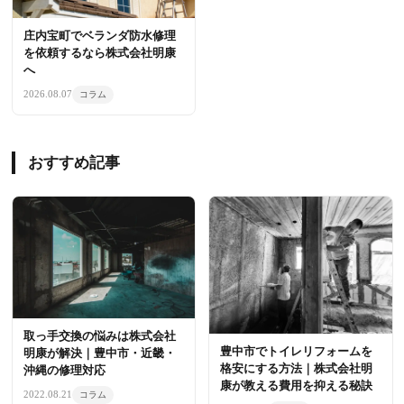
庄内宝町でベランダ防水修理
を依頼するなら株式会社明康
へ
2026.08.07
コラム
おすすめ記事
取っ手交換の悩みは株式会社
豊中市でトイレリフォームを
明康が解決｜豊中市・近畿・
格安にする方法｜株式会社明
沖縄の修理対応
康が教える費用を抑える秘訣
2022.08.21
コラム