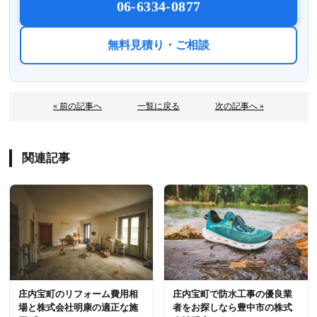
06-6334-0877
無料見積り・ご相談
« 前の記事へ
一覧に戻る
次の記事へ »
関連記事
庄内宝町のリフォーム費用相
庄内宝町で防水工事の優良業
場と株式会社明康の適正な施
者をお探しなら豊中市の株式