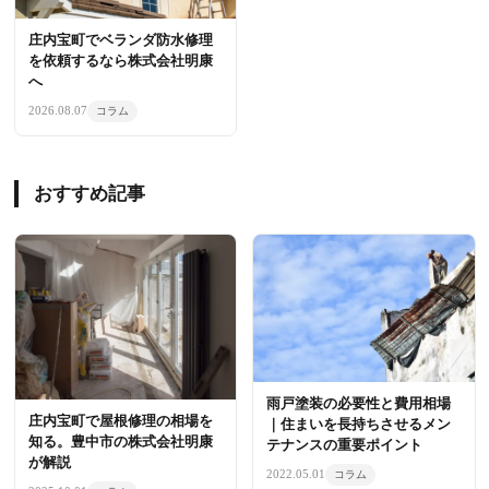
庄内宝町でベランダ防水修理
を依頼するなら株式会社明康
へ
2026.08.07
コラム
おすすめ記事
雨戸塗装の必要性と費用相場
庄内宝町で屋根修理の相場を
｜住まいを長持ちさせるメン
知る。豊中市の株式会社明康
テナンスの重要ポイント
が解説
2022.05.01
コラム