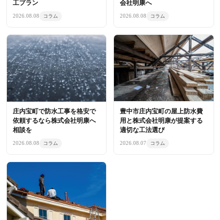
工プラン
会社明康へ
2026.08.08
2026.08.08
コラム
コラム
庄内宝町で防水工事を格安で
豊中市庄内宝町の屋上防水費
依頼するなら株式会社明康へ
用と株式会社明康が提案する
相談を
適切な工法選び
2026.08.08
2026.08.07
コラム
コラム