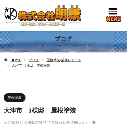
ブログ
豊中市のリフォーム会社 株式会社明康
HOME
ブログ
屋根塗装
/
業務レポート
大津市 I様邸 屋根塗装
屋根塗装
大津市 I様邸 屋根塗装
2020.12.14 公開
2026.07.15 更新
執筆: 明康スタッフ田中