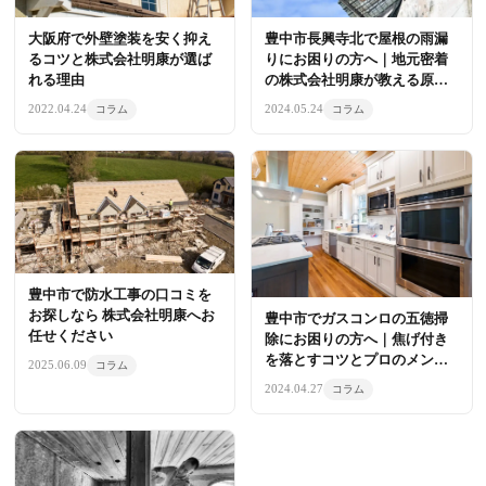
大阪府で外壁塗装を安く抑え
豊中市長興寺北で屋根の雨漏
るコツと株式会社明康が選ば
りにお困りの方へ｜地元密着
れる理由
の株式会社明康が教える原因
と対策
2022.04.24
2024.05.24
コラム
コラム
豊中市で防水工事の口コミを
お探しなら 株式会社明康へお
豊中市でガスコンロの五徳掃
任せください
除にお困りの方へ｜焦げ付き
を落とすコツとプロのメンテ
2025.06.09
コラム
ナンス
2024.04.27
コラム