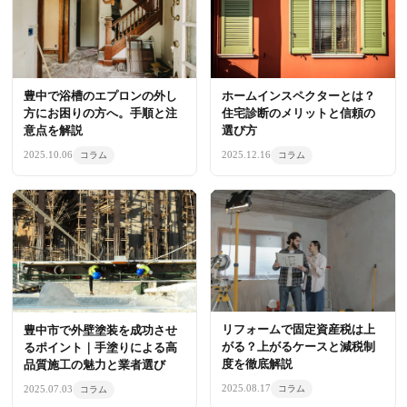
豊中で浴槽のエプロンの外し
ホームインスペクターとは？
方にお困りの方へ。手順と注
住宅診断のメリットと信頼の
意点を解説
選び方
2025.10.06
2025.12.16
コラム
コラム
リフォームで固定資産税は上
豊中市で外壁塗装を成功させ
がる？上がるケースと減税制
るポイント｜手塗りによる高
度を徹底解説
品質施工の魅力と業者選び
2025.08.17
2025.07.03
コラム
コラム