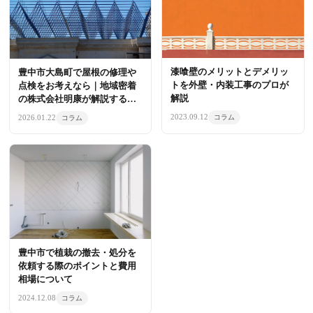
漆喰壁のメリットとデメリッ
豊中市大島町で屋根の修理や
トを外壁・内装工事のプロが
点検をお考えなら｜地域密着
解説
の株式会社明康が解説する住
まいの守り方
2023.09.12
2026.01.22
コラム
コラム
豊中市で植栽の撤去・処分を
依頼する際のポイントと費用
相場について
2024.12.08
コラム