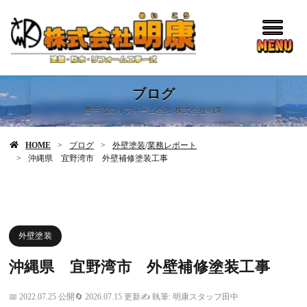
ブログ
豊中市のリフォーム会社 株式会社明康
HOME
ブログ
外壁塗装
/
業務レポート
沖縄県 宜野湾市 外壁補修塗装工事
外壁塗装
沖縄県 宜野湾市 外壁補修塗装工事
2022.07.25 公開
2026.07.15 更新
執筆: 明康スタッフ田中