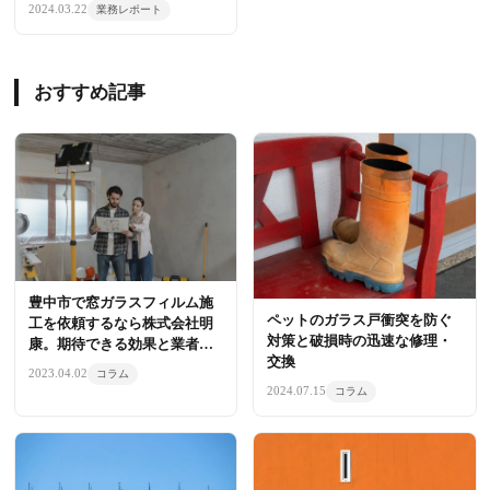
2024.03.22
業務レポート
おすすめ記事
豊中市で窓ガラスフィルム施
ペットのガラス戸衝突を防ぐ
工を依頼するなら株式会社明
対策と破損時の迅速な修理・
康。期待できる効果と業者の
交換
選び方
2023.04.02
コラム
2024.07.15
コラム