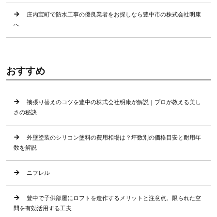
庄内宝町で防水工事の優良業者をお探しなら豊中市の株式会社明康
へ
おすすめ
襖張り替えのコツを豊中の株式会社明康が解説｜プロが教える美し
さの秘訣
外壁塗装のシリコン塗料の費用相場は？坪数別の価格目安と耐用年
数を解説
ニフレル
豊中で子供部屋にロフトを造作するメリットと注意点。限られた空
間を有効活用する工夫