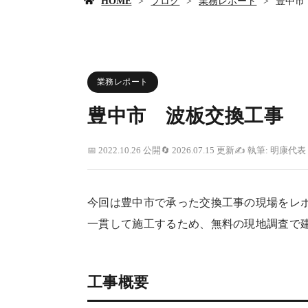
HOME
ブログ
業務レポート
豊中市
業務レポート
豊中市 波板交換工事
2022.10.26 公開
2026.07.15 更新
執筆: 明康代
今回は豊中市で承った交換工事の現場をレ
一貫して施工するため、無料の現地調査で
工事概要